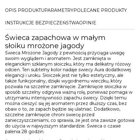
OPIS PRODUKTU
PARAMETRY
POLECANE PRODUKTY
INSTRUKCJE BEZPIECZEŃSTWA
OPINIE
Świeca zapachowa w małym
słoiku mrożone jagody
Świeca Mrożone Jagody z pewnością przyciąga uwagę
swoim wyglądem i aromatem. Jest zamknięta w
eleganckim szklanym słoiczku, który ma delikatny różowy
odcień. Ten subtelny kolor nadaje świecy Aura dodatkowej
elegancji i uroku. Słoiczek jest nie tylko estetyczny, ale
także funkcjonalny, dzięki wygodnemu wieczku, który
pozwala na szczelne zamknięcie. Zamknięcie słoiczka w
sposób szczelny odgrywa ważną rolę, ponieważ pomaga w
utrzymaniu intensywności zapachu świecy. Dzięki temu
można cieszyć się jej aromatem przez dłuższy czas, bez
obaw o to, że zapach będzie się ulatniać. Dodatkowo,
szczelne zamknięcie chroni świecę przed
zanieczyszczeniami, co sprawia, że jest ona zawsze gotowa
do użycia w najwyższym standardzie. Świeca o czasie
palenia 28 godzin.