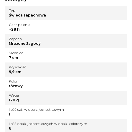
Typ
Świeca zapachowa
Czas palenia
~28 h
Zapach
Mrożone Jagody
Średnica
7 cm
Wysokość
9,9 cm
Kolor
różowy
Waga
120 g
Ilość szt. w opak. jednostkowym
1
Ilość opak. jednostkowych w opak. zbiorczym
6