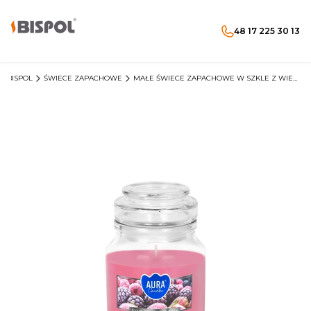
48 17 225 30 13
Produkty w koszyku: 
Otwórz wyszukiwarkę
Menu
Szukaj
koszyk
zaloguj się
P BISPOL
ŚWIECE ZAPACHOWE
MAŁE ŚWIECE ZAPACHOWE W SZKLE Z WIECZKIEM