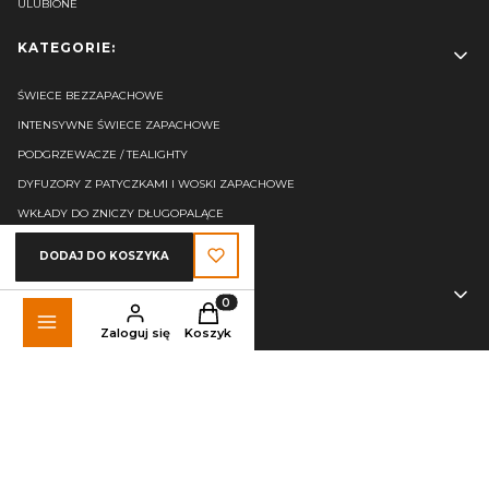
ULUBIONE
KATEGORIE:
ŚWIECE BEZZAPACHOWE
INTENSYWNE ŚWIECE ZAPACHOWE
PODGRZEWACZE / TEALIGHTY
DYFUZORY Z PATYCZKAMI I WOSKI ZAPACHOWE
WKŁADY DO ZNICZY DŁUGOPALĄCE
ZNICZE NOWOCZESNE 2025/2026
DODAJ DO KOSZYKA
SKLEP:
Produkty w koszyku: 0. Zobacz szczegó
Zaloguj się
Koszyk
REGULAMIN SKLEPU INTERNETOWEGO
POLITYKA PRYWATNOŚCI
KOSZTY I WARUNKI DOSTAWY
REKLAMACJE I ZWROTY
ODSTĄP OD UMOWY TUTAJ
NUTY ZAPACHOWE - INFORMACJE