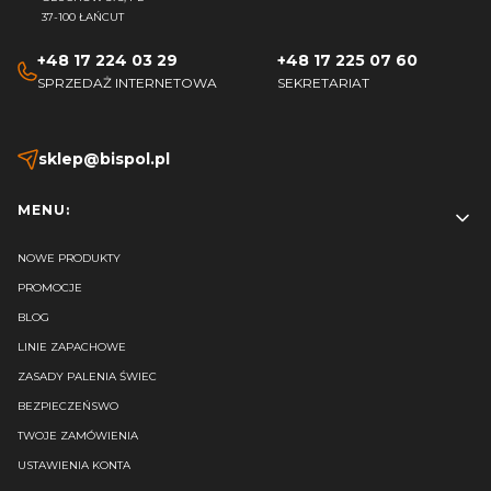
37-100 ŁAŃCUT
+48 17 224 03 29
+48 17 225 07 60
SPRZEDAŻ INTERNETOWA
SEKRETARIAT
sklep@bispol.pl
Linki w stopce
MENU:
NOWE PRODUKTY
PROMOCJE
BLOG
LINIE ZAPACHOWE
ZASADY PALENIA ŚWIEC
BEZPIECZEŃSWO
TWOJE ZAMÓWIENIA
USTAWIENIA KONTA