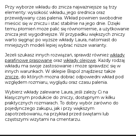
Przy wyborze wkładu do znicza najważniejsze są trzy
elementy: wysokość wkładu, jego średnica oraz
przewidywany czas palenia. Wkład powinien swobodnie
mieścić się w zniczu i stać stabilnie na jego dnie. Dzięki
temu płomień może palić się równomiernie, a użytkowanie
znicza jest wygodniejsze. W przypadku większych zniczy
warto sięgnąć po wyższe wkłady Laura, natomiast do
mniejszych modeli lepiej wybrać niższe warianty.
Jeżeli szukasz innych rozwiązań, sprawdź również
wkłady
parafinowe prasowane
oraz
wkłady olejowe
. Każdy rodzaj
wkładu ma swoje zastosowanie i może sprawdzić się w
innych warunkach. W sklepie Bispol znajdziesz także
znicze
, do których można dobrać odpowiedni wkład pod
względem rozmiaru, wyglądu oraz czasu palenia.
Wybierz wkłady zalewane Laura, jeśli zależy Ci na
klasycznym produkcie do zniczy, dostępnym w kilku
praktycznych rozmiarach. To dobry wybór zarówno do
pojedynczego zakupu, jak i przy większym
zapotrzebowaniu, na przykład przed świętami lub
częstszymi wizytami na cmentarzu.