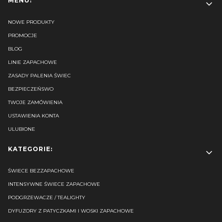
Linki w stopce
MENU:
NOWE PRODUKTY
PROMOCJE
BLOG
LINIE ZAPACHOWE
ZASADY PALENIA ŚWIEC
BEZPIECZEŃSWO
TWOJE ZAMÓWIENIA
USTAWIENIA KONTA
ULUBIONE
KATEGORIE:
ŚWIECE BEZZAPACHOWE
INTENSYWNE ŚWIECE ZAPACHOWE
PODGRZEWACZE / TEALIGHTY
DYFUZORY Z PATYCZKAMI I WOSKI ZAPACHOWE