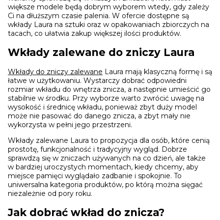
większe modele będą dobrym wyborem wtedy, gdy zależy
Ci na dłuższym czasie palenia. W ofercie dostępne są
wkłady Laura na sztuki oraz w opakowaniach zbiorczych na
tacach, co ułatwia zakup większej ilości produktów.
Wkłady zalewane do zniczy Laura
Wkłady do zniczy zalewane
Laura mają klasyczną formę i są
łatwe w użytkowaniu. Wystarczy dobrać odpowiedni
rozmiar wkładu do wnętrza znicza, a następnie umieścić go
stabilnie w środku. Przy wyborze warto zwrócić uwagę na
wysokość i średnicę wkładu, ponieważ zbyt duży model
może nie pasować do danego znicza, a zbyt mały nie
wykorzysta w pełni jego przestrzeni.
Wkłady zalewane Laura to propozycja dla osób, które cenią
prostotę, funkcjonalność i tradycyjny wygląd. Dobrze
sprawdzą się w zniczach używanych na co dzień, ale także
w bardziej uroczystych momentach, kiedy chcemy, aby
miejsce pamięci wyglądało zadbanie i spokojnie. To
uniwersalna kategoria produktów, po którą można sięgać
niezależnie od pory roku.
Jak dobrać wkład do znicza?