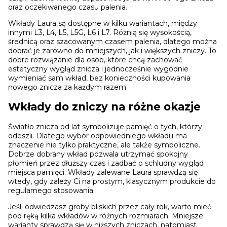
oraz oczekiwanego czasu palenia.
Wkłady Laura są dostępne w kilku wariantach, między
innymi L3, L4, L5, L5G, L6 i L7. Różnią się wysokością,
średnicą oraz szacowanym czasem palenia, dlatego można
dobrać je zarówno do mniejszych, jak i większych zniczy. To
dobre rozwiązanie dla osób, które chcą zachować
estetyczny wygląd znicza i jednocześnie wygodnie
wymieniać sam wkład, bez konieczności kupowania
nowego znicza za każdym razem.
Wkłady do zniczy na różne okazje
Światło znicza od lat symbolizuje pamięć o tych, którzy
odeszli. Dlatego wybór odpowiedniego wkładu ma
znaczenie nie tylko praktyczne, ale także symboliczne.
Dobrze dobrany wkład pozwala utrzymać spokojny
płomień przez dłuższy czas i zadbać o schludny wygląd
miejsca pamięci. Wkłady zalewane Laura sprawdzą się
wtedy, gdy zależy Ci na prostym, klasycznym produkcie do
regularnego stosowania.
Jeśli odwiedzasz groby bliskich przez cały rok, warto mieć
pod ręką kilka wkładów w różnych rozmiarach. Mniejsze
warianty sprawdzą się w niższych zniczach, natomiast