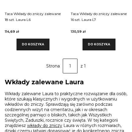
Taca Wkłady do zniczy zalewane
Taca Wkłady do zniczy zalewane
18 szt. Laura L6
16 szt. Laura L7
114,69 zł
130,59 zł
DO KOSZYKA
DO KOSZYKA
Strona
z 1
Wkłady zalewane Laura
Wkłady zalewane Laura to praktyczne rozwiązanie dla osób,
które szukają klasycznych i wygodnych w użytkowaniu
wkładów do zniczy. Sprawdzają się zarówno podczas
codziennych wizyt na cmentarzu, jak i w okresach
szczególnej pamięci o bliskich, takich jak Wszystkich
Świętych, Zaduszki, rocznice czy święta. W tej kategorii
znajdziesz
wkłady do zniczy
Laura w różnych rozmiarach,
dzięki czemu łatwiej dopasować je do konkretnego znicza