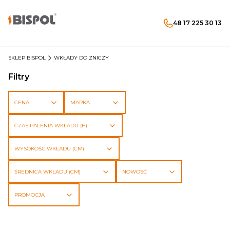
48 17 225 30 13
Produkty w koszyku: 
Otwórz wyszukiwarkę
Menu
Szukaj
koszyk
zaloguj się
SKLEP BISPOL
WKŁADY DO ZNICZY
Filtry
CENA
MARKA
CZAS PALENIA WKŁADU (H)
WYSOKOŚĆ WKŁADU (CM)
ŚREDNICA WKŁADU (CM)
NOWOŚĆ
PROMOCJA
Koniec filtrów