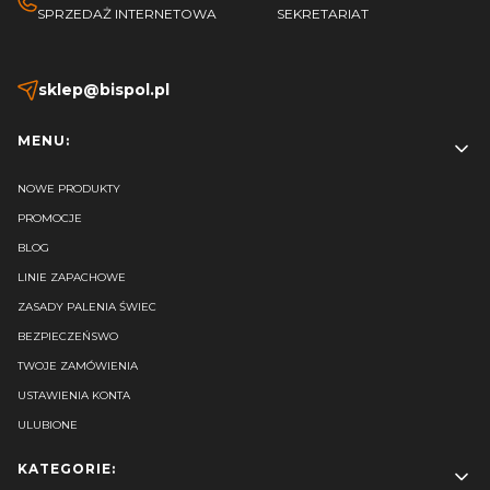
SPRZEDAŻ INTERNETOWA
SEKRETARIAT
sklep@bispol.pl
Linki w stopce
MENU:
NOWE PRODUKTY
PROMOCJE
BLOG
LINIE ZAPACHOWE
ZASADY PALENIA ŚWIEC
BEZPIECZEŃSWO
TWOJE ZAMÓWIENIA
USTAWIENIA KONTA
ULUBIONE
KATEGORIE: