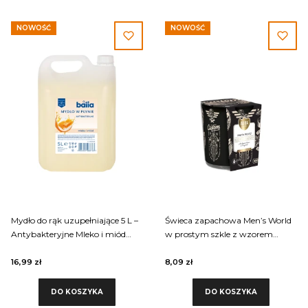
NOWOŚĆ
NOWOŚĆ
Mydło do rąk uzupełniające 5 L –
Świeca zapachowa Men’s World
Antybakteryjne Mleko i miód
w prostym szkle z wzorem
BHW-005-006 Balia
sn72s-64 Aura
16,99 zł
8,09 zł
DO KOSZYKA
DO KOSZYKA