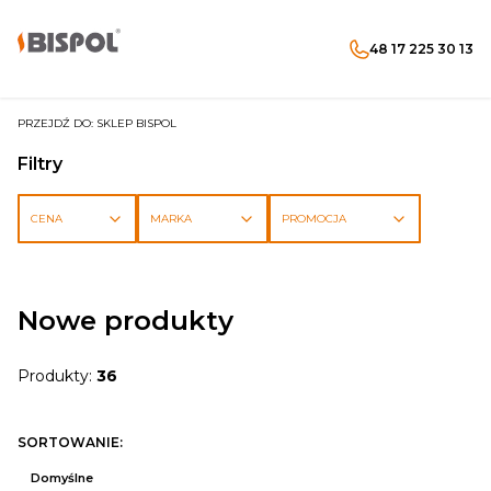
48 17 225 30 13
Produkty w koszyku: 
Otwórz wyszukiwarkę
Menu
Szukaj
koszyk
zaloguj się
PRZEJDŹ DO:
SKLEP BISPOL
Filtry
CENA
MARKA
PROMOCJA
Koniec filtrów
Nowe produkty
Produkty:
36
Lista produktów
SORTOWANIE:
Domyślne