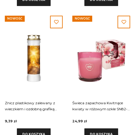
NOWOŚĆ
NOWOŚĆ
Znicz plastikowy zalewany z
Świeca zapachowa Kwitnące
wieczkiem i ozdobną grafiką
kwiaty w różowym szkle SN82-
Requiem 60LLART-005
036-449 Aura
9,39 zł
24,99 zł
DO KOSZYKA
DO KOSZYKA