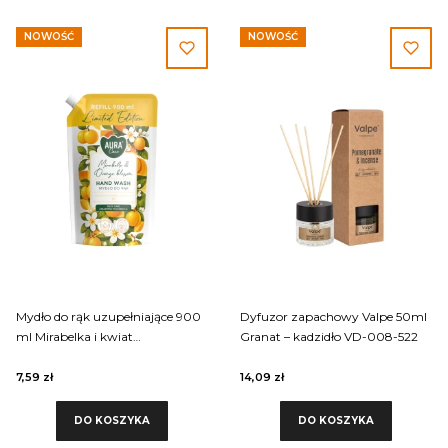
NOWOŚĆ
NOWOŚĆ
Mydło do rąk uzupełniające 900
Dyfuzor zapachowy Valpe 50ml
ml Mirabelka i kwiat
Granat – kadzidło VD-008-522
pomarańczy AHW-013-025 Aura
Care
7,59 zł
14,09 zł
DO KOSZYKA
DO KOSZYKA