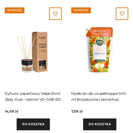
NOWOŚĆ
NOWOŚĆ
Dyfuzor zapachowy Valpe 50ml
Mydło do rąk uzupełniające 900
Złoty Oud – Jaśmin VD-008-521
ml Brzoskwinia i osmantus
AHW-013-026 Aura Care
14,09 zł
7,59 zł
DO KOSZYKA
DO KOSZYKA