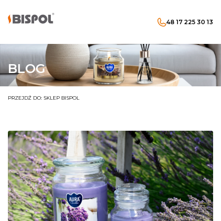
48 17 225 30 13
Produkty w koszyku: 
Otwórz wyszukiwarkę
Menu
Szukaj
koszyk
zaloguj się
BLOG
PRZEJDŹ DO:
SKLEP BISPOL