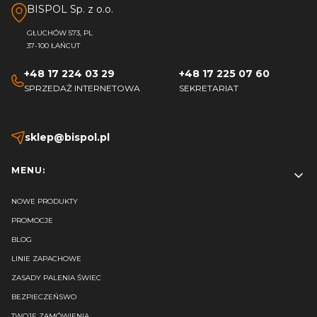
BISPOL Sp. z o.o.
GŁUCHÓW 573, PL
37-100 ŁAŃCUT
+48 17 224 03 29
+48 17 225 07 60
SPRZEDAŻ INTERNETOWA
SEKRETARIAT
sklep@bispol.pl
Linki w stopce
MENU:
NOWE PRODUKTY
PROMOCJE
BLOG
LINIE ZAPACHOWE
ZASADY PALENIA ŚWIEC
BEZPIECZEŃSWO
TWOJE ZAMÓWIENIA