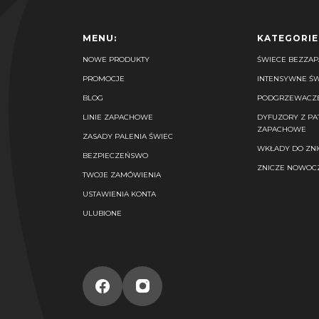
Linki w stopce
MENU:
KATEGORIE
NOWE PRODUKTY
ŚWIECE BEZZA
PROMOCJE
INTENSYWNE Ś
BLOG
PODGRZEWACZE 
LINIE ZAPACHOWE
DYFUZORY Z PA
ZAPACHOWE
ZASADY PALENIA ŚWIEC
WKŁADY DO ZN
BEZPIECZEŃSWO
ZNICZE NOWOCZ
TWOJE ZAMÓWIENIA
USTAWIENIA KONTA
ULUBIONE