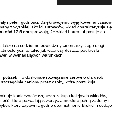
wały i pełen godności. Dzięki swojemu wyjątkowemu czasowi
nany z wysokiej jakości surowców, wkład charakteryzuje się
sokość 17,5 cm
sprawiają, że wkład Laura L4 pasuje do
e także na codzienne odwiedziny cmentarzy. Jego długi
atmosferyczne, takie jak wiatr czy deszcz, podkreśla
 nawet w wymagających warunkach.
 potrzeb. To doskonałe rozwiązanie zarówno dla osób
st szczególnie ceniony przez osoby, które poszukują
liminuje konieczność częstego zakupu kolejnych wkładów,
odność, które pozwalają stworzyć atmosferę pełną zadumy i
ybór, który zapewnia godne upamiętnienie bliskich i dodaje