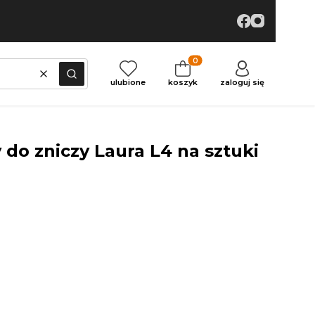
Produkty w koszyku: 0. Zoba
Wyczyść
Szukaj
ulubione
koszyk
zaloguj się
do zniczy Laura L4 na sztuki