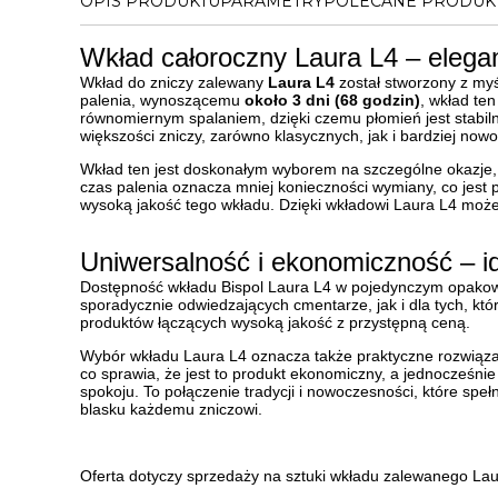
OPIS PRODUKTU
PARAMETRY
POLECANE PRODUK
Wkład całoroczny Laura L4 – eleganc
Wkład do zniczy zalewany
Laura L4
został stworzony z myś
palenia, wynoszącemu
około 3 dni (68 godzin)
, wkład te
równomiernym spalaniem, dzięki czemu płomień jest stabiln
większości zniczy, zarówno klasycznych, jak i bardziej now
Wkład ten jest doskonałym wyborem na szczególne okazje, 
czas palenia oznacza mniej konieczności wymiany, co jest 
wysoką jakość tego wkładu. Dzięki wkładowi Laura L4 moż
Uniwersalność i ekonomiczność – i
Dostępność wkładu Bispol Laura L4 w pojedynczym opakowa
sporadycznie odwiedzających cmentarze, jak i dla tych, któr
produktów łączących wysoką jakość z przystępną ceną.
Wybór wkładu Laura L4 oznacza także praktyczne rozwiązan
co sprawia, że jest to produkt ekonomiczny, a jednocześnie
spokoju. To połączenie tradycji i nowoczesności, które spe
blasku każdemu zniczowi.
Oferta dotyczy sprzedaży na sztuki wkładu zalewanego Lau