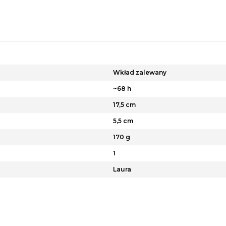
Wkład zalewany
~68 h
17,5 cm
5,5 cm
170 g
1
Laura