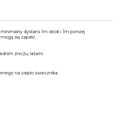
minimalny dystans 1m obok i 1m poniżej
mogą się zapalić.
nim zniczu, latarni.
rnego na ciepło świecznika