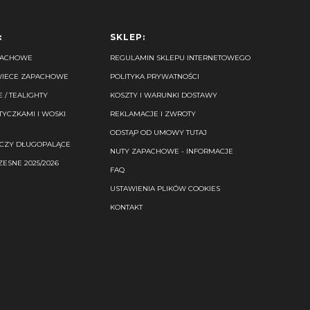
:
SKLEP:
PACHOWE
REGULAMIN SKLEPU INTERNETOWEGO
WIECE ZAPACHOWE
POLITYKA PRYWATNOŚCI
/ TEALIGHTY
KOSZTY I WARUNKI DOSTAWY
TYCZKAMI I WOSKI
REKLAMACJE I ZWROTY
ODSTĄP OD UMOWY TUTAJ
ICZY DŁUGOPALĄCE
NUTY ZAPACHOWE - INFORMACJE
ESNE 2025/2026
FAQ
USTAWIENIA PLIKÓW COOKIES
KONTAKT