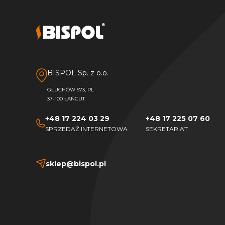
BISPOL Sp. z o.o.
GŁUCHÓW 573, PL
37-100 ŁAŃCUT
+48 17 224 03 29
+48 17 225 07 60
SPRZEDAŻ INTERNETOWA
SEKRETARIAT
sklep@bispol.pl