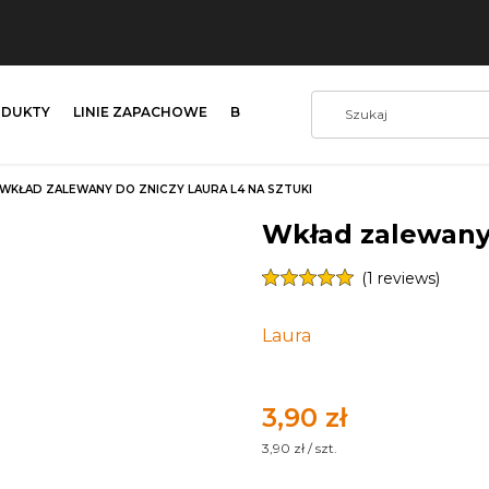
DUKTY
LINIE ZAPACHOWE
BLOG
KONTAKT
WKŁAD ZALEWANY DO ZNICZY LAURA L4 NA SZTUKI
Wkład zalewany 
(1 reviews)
Laura
Cena
3,90 zł
3,90 zł / szt.