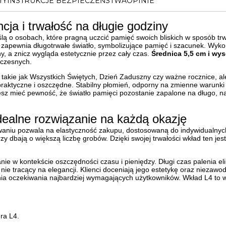
TY
INSTRUKCJE BEZPIECZEŃSTWA
OPINIE
ja i trwałość na długie godziny
lą o osobach, które pragną uczcić pamięć swoich bliskich w sposób tr
n zapewnia długotrwałe światło, symbolizujące pamięć i szacunek. Wyko
y, a znicz wygląda estetycznie przez cały czas.
Średnica 5,5 cm i wy
oczesnych.
takie jak Wszystkich Świętych, Dzień Zaduszny czy ważne rocznice, al
praktyczne i oszczędne. Stabilny płomień, odporny na zmienne warunki 
esz mieć pewność, że światło pamięci pozostanie zapalone na długo,
dealne rozwiązanie na każdą okazję
niu pozwala na elastyczność zakupu, dostosowaną do indywidualnych
zy dbają o większą liczbę grobów. Dzięki swojej trwałości wkład ten je
ie w kontekście oszczędności czasu i pieniędzy. Długi czas palenia e
 nie tracący na elegancji. Klienci doceniają jego estetykę oraz niezaw
łnia oczekiwania najbardziej wymagających użytkowników. Wkład L4 to w
ra L4.