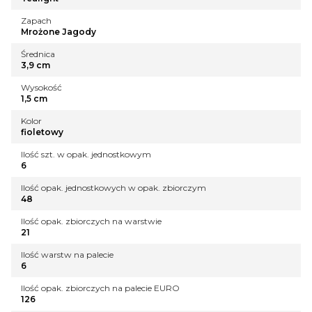
Zapach
Mrożone Jagody
Średnica
3,9 cm
Wysokość
1,5 cm
Kolor
fioletowy
Ilość szt. w opak. jednostkowym
6
Ilość opak. jednostkowych w opak. zbiorczym
48
Ilość opak. zbiorczych na warstwie
21
Ilość warstw na palecie
6
Ilość opak. zbiorczych na palecie EURO
126