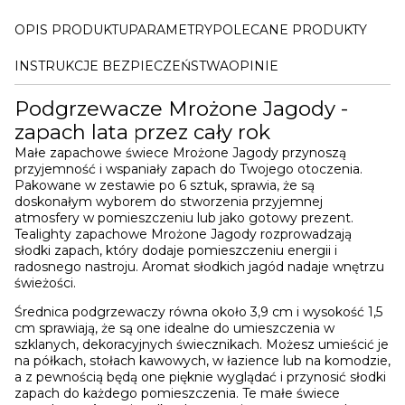
OPIS PRODUKTU
PARAMETRY
POLECANE PRODUKTY
INSTRUKCJE BEZPIECZEŃSTWA
OPINIE
Podgrzewacze Mrożone Jagody -
zapach lata przez cały rok
Małe zapachowe świece Mrożone Jagody przynoszą
przyjemność i wspaniały zapach do Twojego otoczenia.
Pakowane w zestawie po 6 sztuk, sprawia, że są
doskonałym wyborem do stworzenia przyjemnej
atmosfery w pomieszczeniu lub jako gotowy prezent.
Tealighty zapachowe Mrożone Jagody rozprowadzają
słodki zapach, który dodaje pomieszczeniu energii i
radosnego nastroju. Aromat słodkich jagód nadaje wnętrzu
świeżości.
Średnica podgrzewaczy równa około 3,9 cm i wysokość 1,5
cm sprawiają, że są one idealne do umieszczenia w
szklanych, dekoracyjnych świecznikach. Możesz umieścić je
na półkach, stołach kawowych, w łazience lub na komodzie,
a z pewnością będą one pięknie wyglądać i przynosić słodki
zapach do każdego pomieszczenia. Te małe świece