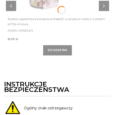
Świeca zapachowa Kwiatowa Radość w prostym szkle z wzorem
sn72s-41 Aura
AURA CANDLES
8,09 zł
DO KOSZYKA
INSTRUKCJE
BEZPIECZEŃSTWA
Ogólny znak ostrzegawczy.