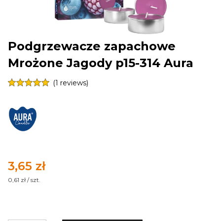
Podgrzewacze zapachowe
Mrożone Jagody p15-314 Aura
(1 reviews)
Cena
3,65 zł
0,61 zł / szt.