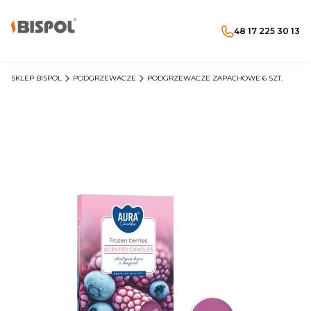
48 17 225 30 13
Produkty w koszyku: 
Otwórz wyszukiwarkę
Menu
Szukaj
koszyk
zaloguj się
SKLEP BISPOL
PODGRZEWACZE
PODGRZEWACZE ZAPACHOWE 6 SZT.