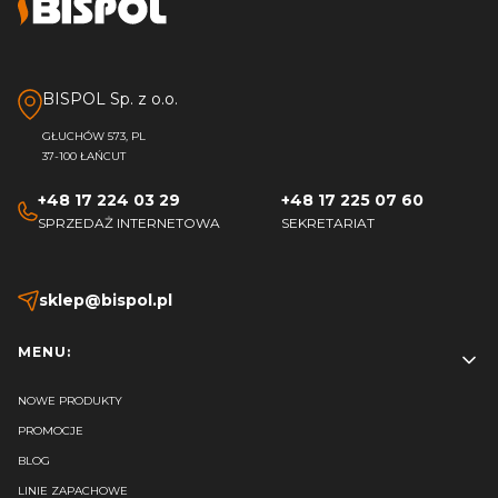
BISPOL Sp. z o.o.
GŁUCHÓW 573, PL
37-100 ŁAŃCUT
+48 17 224 03 29
+48 17 225 07 60
SPRZEDAŻ INTERNETOWA
SEKRETARIAT
sklep@bispol.pl
Linki w stopce
MENU:
NOWE PRODUKTY
PROMOCJE
BLOG
LINIE ZAPACHOWE