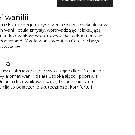
 wanilii
zem skutecznego oczyszczenia skóry. Dzięki olejkowi
 wanilii otula zmysły, wprowadzając relaksującą i
łniania dozowników w domowych łazienkach oraz w
 podrażnień. Mydło waniliowe Aura Care zachwyca
howywanie.
lia
uwa zabrudzenia, nie wysuszając dłoni. Naturalne
y aromat wanilii działa uspokajająco i poprawia
łniania dozowników, oszczędzające miejsce i
ilia to połączenie skuteczności, komfortu i