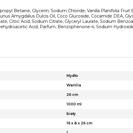
pyl Betaine, Glycerin, Sodium Chloride, Vanilla Planifolia Fruit E
Prunus Amygdalus Dulcis Oil, Coco Glucoside, Cocamide DEA, Glyco
ate, Citric Acid, Sodium Citrate, Glyceryl Laurate, Sodium Benzo
Dehydroacetic Acid, Parfum, Benzophenone-4, Sodium Hydroxide,
Mydło
Wanilia
26 cm
1000 ml
biały
16 x 8 x 26 cm
1