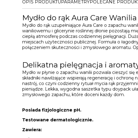
OPIS PRODUKTU
PARAMETRY
POLECANE PRODUK
Mydło do rąk Aura Care Wanilia 
Mydło do rąk uzupełniające Aura Care o zapachu wanil
waniliowemu i glicerynie roślinnej dłonie pozostają m
ciepłą atmosferę podczas codziennej pielęgnacji. Du
miejscach użyteczności publicznej. Formuła o łagodn
połączeniem skuteczności i zmysłowego aromatu. Opa
Delikatna pielęgnacja i aromat
Mydło w płynie o zapachu wanilii pozwala cieszyć si
składniki nawilżające wspierają regenerację i ochronę 
nastrój, co czyni codzienny rytuał mycia rąk przyjem
pieniądze. Lekka, wygodna saszetka typu doypack ułat
zmysłowego zapachu, które doceni każdy dom.
Posiada fizjologiczne pH.
Testowane dermatologicznie.
Zawiera: