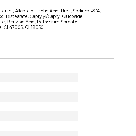
xtract, Allantoin, Lactic Acid, Urea, Sodium PCA,
l Distearate, Caprylyl/Capryl Glucoside,
ate, Benzoic Acid, Potassium Sorbate,
 CI 47005, CI 18050.