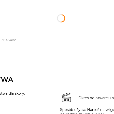
-384 Valpe
TWA
wa dla skóry.
Okres po otwarciu o
Sposób użycia: Nanieś na wilg