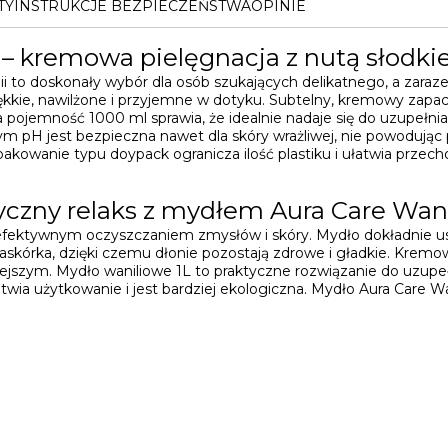
TY
INSTRUKCJE BEZPIECZEŃSTWA
OPINIE
– kremowa pielęgnacja z nutą słodkiej
ii to doskonały wybór dla osób szukających delikatnego, a zara
iękkie, nawilżone i przyjemne w dotyku. Subtelny, kremowy zapach
ża pojemność 1000 ml sprawia, że idealnie nadaje się do uzupe
ym pH jest bezpieczna nawet dla skóry wrażliwej, nie powodując
kowanie typu doypack ogranicza ilość plastiku i ułatwia przec
yczny relaks z mydłem Aura Care Wani
ę efektywnym oczyszczaniem zmysłów i skóry. Mydło dokładnie us
naskórka, dzięki czemu dłonie pozostają zdrowe i gładkie. Kremow
niejszym. Mydło waniliowe 1L to praktyczne rozwiązanie do uzupe
wia użytkowanie i jest bardziej ekologiczna. Mydło Aura Care Wan