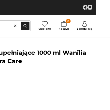
Produkty w koszyku: 0. Zoba
Wyczyść
Szukaj
ulubione
koszyk
zaloguj się
upełniające 1000 ml Wanilia
ra Care