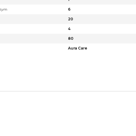
czym
6
20
4
80
Aura Care