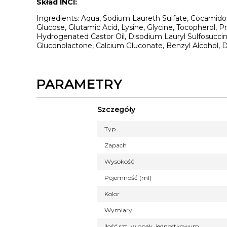
Skład INCI:
Ingredients: Aqua, Sodium Laureth Sulfate, Cocamidopro
Glucose, Glutamic Acid, Lysine, Glycine, Tocopherol, 
Hydrogenated Castor Oil, Disodium Lauryl Sulfosuccin
Gluconolactone, Calcium Gluconate, Benzyl Alcohol, 
PARAMETRY
Szczegóły
Typ
Zapach
Wysokość
Pojemność (ml)
Kolor
Wymiary
Ilość szt. w opak. jednostkowym