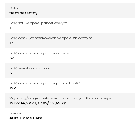
Kolor
transparentny
Ilość szt. w opak. jednostkowym
1
Ilość opak. jednostkowych w opak. zbiorczym
12
Ilość opak. zbiorczych na warstwie
32
Ilość warstw na palecie
6
Ilość opak. zbiorczych na palecie EURO
192
Wymiary/waga opakowania zbiorczego (dł x szer. x wys.)
19,5 x 14,5 x 21,3 cm / ~2,65 kg
Marka
Aura Home Care