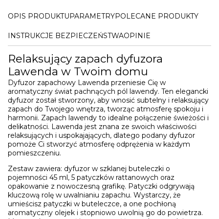
OPIS PRODUKTU
PARAMETRY
POLECANE PRODUKTY
INSTRUKCJE BEZPIECZEŃSTWA
OPINIE
Relaksujący zapach dyfuzora
Lawenda w Twoim domu
Dyfuzor zapachowy Lawenda przeniesie Cię w
aromatyczny świat pachnących pól lawendy. Ten elegancki
dyfuzor został stworzony, aby wnosić subtelny i relaksujący
zapach do Twojego wnętrza, tworząc atmosferę spokoju i
harmonii. Zapach lawendy to idealne połączenie świeżości i
delikatności. Lawenda jest znana ze swoich właściwości
relaksujących i uspokajających, dlatego podany dyfuzor
pomoże Ci stworzyć atmosferę odprężenia w każdym
pomieszczeniu.
Zestaw zawiera: dyfuzor w szklanej buteleczki o
pojemności 45 ml, 5 patyczków rattanowych oraz
opakowanie z nowoczesną grafikę. Patyczki odgrywają
kluczową rolę w uwalnianiu zapachu. Wystarczy, że
umieścisz patyczki w buteleczce, a one pochłoną
aromatyczny olejek i stopniowo uwolnią go do powietrza.