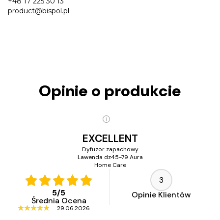
+48 17 225 30 13
product@bispol.pl
Opinie o produkcie
EXCELLENT
Dyfuzor zapachowy
Lawenda dz45-79 Aura
Home Care
3
5
/
5
Opinie Klientów
Średnia Ocena
29.06.2026