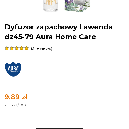
Dyfuzor zapachowy Lawenda
dz45-79 Aura Home Care
(3 reviews)
Cena
9,89 zł
21,98 zł / 100 ml