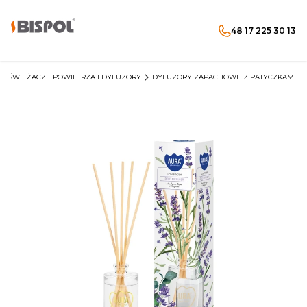
48 17 225 30 13
Produkty w koszyku: 
Otwórz wyszukiwarkę
Menu
Szukaj
koszyk
zaloguj się
ODŚWIEŻACZE POWIETRZA I DYFUZORY
DYFUZORY ZAPACHOWE Z PATYCZKAMI