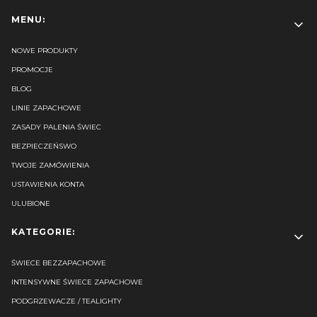
Linki w stopce
MENU:
NOWE PRODUKTY
PROMOCJE
BLOG
LINIE ZAPACHOWE
ZASADY PALENIA ŚWIEC
BEZPIECZEŃSWO
TWOJE ZAMÓWIENIA
USTAWIENIA KONTA
ULUBIONE
KATEGORIE:
ŚWIECE BEZZAPACHOWE
INTENSYWNE ŚWIECE ZAPACHOWE
PODGRZEWACZE / TEALIGHTY