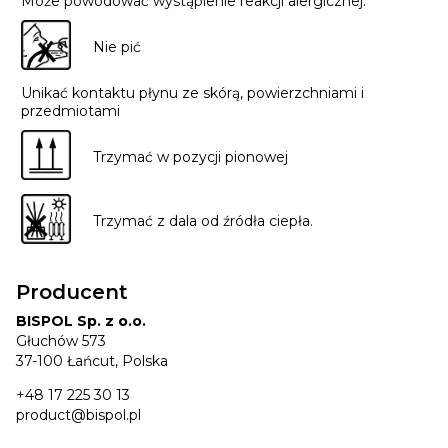
Może powodować wystąpienie reakcji alergicznej.
Nie pić
Unikać kontaktu płynu ze skórą, powierzchniami i
przedmiotami
Trzymać w pozycji pionowej
Trzymać z dala od źródła ciepła.
Producent
BISPOL Sp. z o.o.
Głuchów 573
37-100 Łańcut, Polska
+48 17 225 30 13
product@bispol.pl