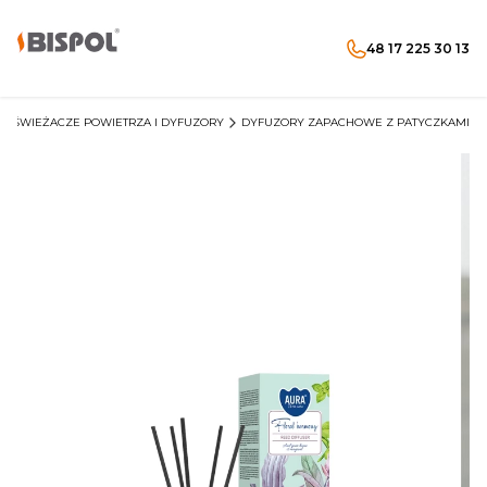
48 17 225 30 13
Produkty w koszyku: 
Otwórz wyszukiwarkę
Menu
Szukaj
koszyk
zaloguj się
ODŚWIEŻACZE POWIETRZA I DYFUZORY
DYFUZORY ZAPACHOWE Z PATYCZKAMI