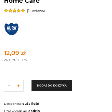
Home Care
(1 reviews)
Cena
12,09 zł
24,18 zł / 100 ml
DODAJ DO KOSZYKA
Dostępność:
duża ilość
Czas wysyłki:
48 godzin