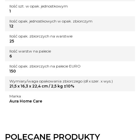
Ilość szt. w opak. jednostkowym
1
Ilość opak. jednostkowych w opak. zbiorczym
12
Ilość opak. zbiorczych na warstwie
25
Ilość warstw na palecie
6
Ilość opak. zbiorczych na palecie EURO
150
Wymiary/waga opakowania zbiorczego (dł x szer. x wys.)
21,5 x 16,3 x 22,4 cm / 2,5 kg ±10%
Marka
Aura Home Care
POLECANE PRODUKTY