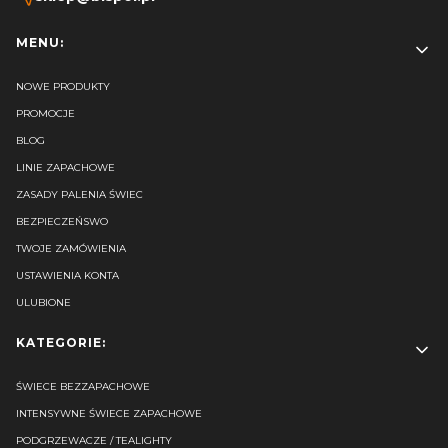
Linki w stopce
MENU:
NOWE PRODUKTY
PROMOCJE
BLOG
LINIE ZAPACHOWE
ZASADY PALENIA ŚWIEC
BEZPIECZEŃSWO
TWOJE ZAMÓWIENIA
USTAWIENIA KONTA
ULUBIONE
KATEGORIE:
ŚWIECE BEZZAPACHOWE
INTENSYWNE ŚWIECE ZAPACHOWE
PODGRZEWACZE / TEALIGHTY