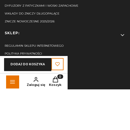
DYFUZORY Z PATYCZKAMI I WOSKI ZAPACHOWE
WKŁADY DO ZNICZY DŁUGOPALĄCE
ZNICZE NOWOCZESNE 2025/2026
SKLEP:
REGULAMIN SKLEPU INTERNETOWEGO
POLITYKA PRYWATNOŚCI
KOSZTY I WARUNKI DOSTAWY
DODAJ DO KOSZYKA
REKLAMACJE I ZWROTY
ODSTĄP OD UMOWY TUTAJ
Produkty w koszyku: 0. Zobacz szczegó
Zaloguj się
Koszyk
NUTY ZAPACHOWE - INFORMACJE
FAQ
USTAWIENIA PLIKÓW COOKIES
KONTAKT