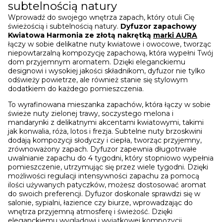
subtelnością natury
Wprowadź do swojego wnętrza zapach, który otuli Cię
świeżością i subtelnością natury.
Dyfuzor zapachowy
Kwiatowa Harmonia ze złotą nakrętką
marki AURA
łączy w sobie delikatne nuty kwiatowe i owocowe, tworząc
niepowtarzalną kompozycję zapachową, która wypełni Twój
dom przyjemnym aromatem. Dzięki eleganckiemu
designowi i wysokiej jakości składnikom, dyfuzor nie tylko
odświeży powietrze, ale również stanie się stylowym
dodatkiem do każdego pomieszczenia.
To wyrafinowana mieszanka zapachów, która łączy w sobie
świeże nuty zielonej trawy, soczystego melona i
mandarynki z delikatnymi akcentami kwiatowymi, takimi
jak konwalia, róża, lotos i frezja. Subtelne nuty brzoskwini
dodają kompozycji słodyczy i ciepła, tworząc przyjemny,
zrównoważony zapach. Dyfuzor zapewnia długotrwałe
uwalnianie zapachu do 4 tygodni, który stopniowo wypełnia
pomieszczenie, utrzymując się przez wiele tygodni. Dzięki
możliwości regulacji intensywności zapachu za pomocą
ilości używanych patyczków, możesz dostosować aromat
do swoich preferencji. Dyfuzor doskonale sprawdzi się w
salonie, sypialni, łazience czy biurze, wprowadzając do
wnętrza przyjemną atmosferę i świeżość. Dzięki
eleganckiemu wyglądowi i wyjątkowej kompozycji