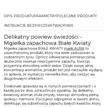
OPIS PRODUKTU
PARAMETRY
POLECANE PRODUKTY
INSTRUKCJE BEZPIECZEŃSTWA
OPINIE
Delikatny powiew świeżości -
Mgiełka zapachowa Białe Kwiaty
Mgiełka zapachowa BIAŁE KWIATY
marki AURA
to
wszechstronny produkt, który ma wiele zastosowań w
codziennym życiu. Oprócz odświeżania pomieszczenia,
skutecznie niweluje nieprzyjemne zapachy, tworząc
przyjemną atmosferę wokół siebie. Dzięki swojej silnej
koncentracji aromatów, produkt ten jest niezwykle wydajny,
co sprawia, że wystarczy niewielka ilość, aby cieszyć się
długotrwałym efektem.
Doskonale sprawdza się w różnych pomieszczeniach i o
każdej porze dnia, od kuchni po sypialnię. Jej delikatny,
kwiatowy aromat otula zmysły, tworząc atmosferę pełną
spokoju i harmonii. Poczujesz odprężenie w swoim domu,
delektując się subtelnością zapachu białych kwiatów, który