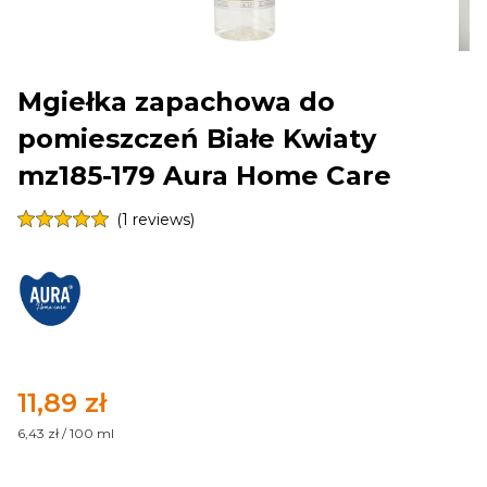
Mgiełka zapachowa do
pomieszczeń Białe Kwiaty
mz185-179 Aura Home Care
(1 reviews)
Cena
11,89 zł
6,43 zł / 100 ml