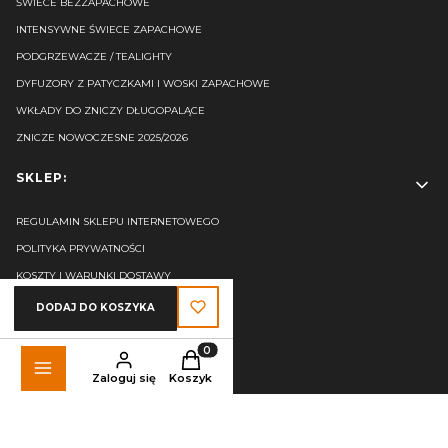
ŚWIECE BEZZAPACHOWE
INTENSYWNE ŚWIECE ZAPACHOWE
PODGRZEWACZE / TEALIGHTY
DYFUZORY Z PATYCZKAMI I WOSKI ZAPACHOWE
WKŁADY DO ZNICZY DŁUGOPALĄCE
ZNICZE NOWOCZESNE 2025/2026
SKLEP:
REGULAMIN SKLEPU INTERNETOWEGO
POLITYKA PRYWATNOŚCI
KOSZTY I WARUNKI DOSTAWY
REKLAMACJE I ZWROTY
DODAJ DO KOSZYKA
ODSTĄP OD UMOWY TUTAJ
Produkty w koszyku: 0. Zobacz szczegó
NUTY ZAPACHOWE - INFORMACJE
Zaloguj się
Koszyk
FAQ
USTAWIENIA PLIKÓW COOKIES
KONTAKT