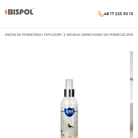
48 17 225 30 13
Produkty w koszyku: 
Otwórz wyszukiwarkę
Menu
Szukaj
koszyk
zaloguj się
DŚWIEŻACZE POWIETRZA I DYFUZORY
MGIEŁKI ZAPACHOWE DO POMIESZCZEŃ