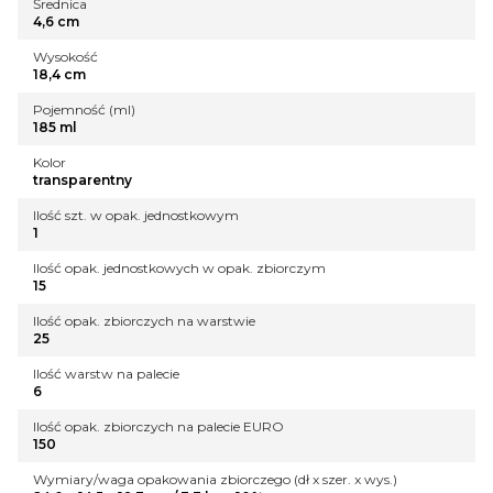
Średnica
4,6 cm
Wysokość
18,4 cm
Pojemność (ml)
185 ml
Kolor
transparentny
Ilość szt. w opak. jednostkowym
1
Ilość opak. jednostkowych w opak. zbiorczym
15
Ilość opak. zbiorczych na warstwie
25
Ilość warstw na palecie
6
Ilość opak. zbiorczych na palecie EURO
150
Wymiary/waga opakowania zbiorczego (dł x szer. x wys.)