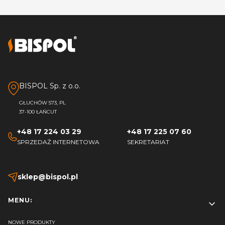
BISPOL Sp. z o.o.
GŁUCHÓW 573, PL
37-100 ŁAŃCUT
+48 17 224 03 29
+48 17 225 07 60
SPRZEDAŻ INTERNETOWA
SEKRETARIAT
sklep@bispol.pl
Linki w stopce
MENU:
NOWE PRODUKTY