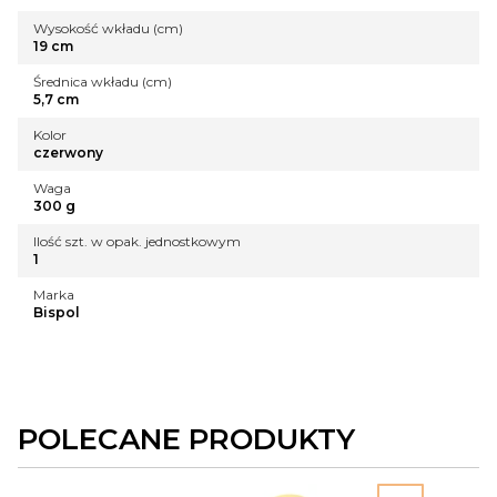
Wysokość wkładu (cm)
19 cm
Średnica wkładu (cm)
5,7 cm
Kolor
czerwony
Waga
300 g
Ilość szt. w opak. jednostkowym
1
Marka
Bispol
POLECANE PRODUKTY