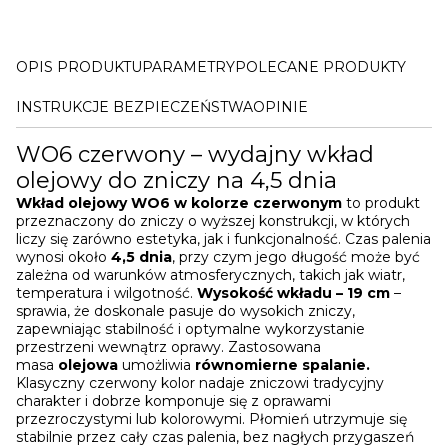
OPIS PRODUKTU
PARAMETRY
POLECANE PRODUKTY
INSTRUKCJE BEZPIECZEŃSTWA
OPINIE
WO6 czerwony – wydajny wkład
olejowy do zniczy na 4,5 dnia
Wkład olejowy WO6 w kolorze czerwonym
to produkt
przeznaczony do zniczy o wyższej konstrukcji, w których
liczy się zarówno estetyka, jak i funkcjonalność. Czas palenia
wynosi około
4,5 dnia
, przy czym jego długość może być
zależna od warunków atmosferycznych, takich jak wiatr,
temperatura i wilgotność.
Wysokość wkładu – 19 cm
–
sprawia, że doskonale pasuje do wysokich zniczy,
zapewniając stabilność i optymalne wykorzystanie
przestrzeni wewnątrz oprawy. Zastosowana
masa
olejowa
umożliwia
równomierne spalanie.
Klasyczny czerwony kolor nadaje zniczowi tradycyjny
charakter i dobrze komponuje się z oprawami
przezroczystymi lub kolorowymi. Płomień utrzymuje się
stabilnie przez cały czas palenia, bez nagłych przygaszeń