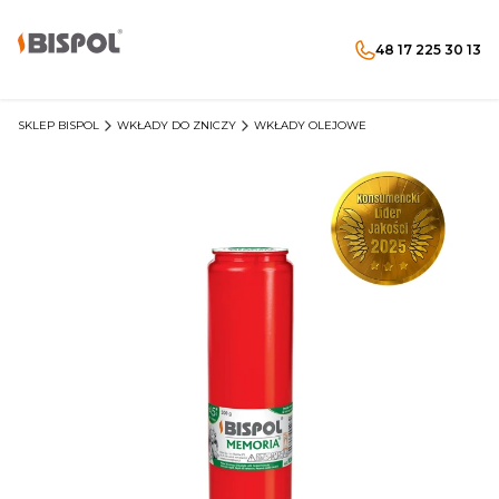
48 17 225 30 13
Produkty w koszyku: 
Otwórz wyszukiwarkę
Menu
Szukaj
koszyk
zaloguj się
SKLEP BISPOL
WKŁADY DO ZNICZY
WKŁADY OLEJOWE