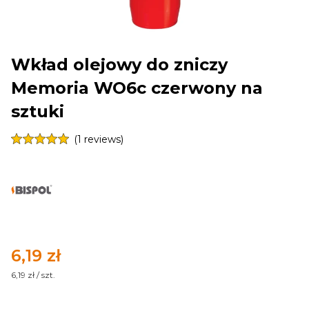
Wkład olejowy do zniczy
Memoria WO6c czerwony na
sztuki
(1 reviews)
Cena
6,19 zł
6,19 zł / szt.