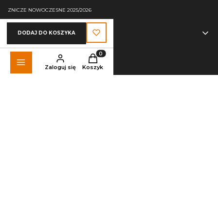
ZNICZE NOWOCZESNE 2025/2026
SKLEP:
DODAJ DO KOSZYKA
REGULAMIN SKLEPU INTERNETOWEGO
Produkty w koszyku: 0. Zobacz szczegó
POLITYKA PRYWATNOŚCI
Zaloguj się
Koszyk
KOSZTY I WARUNKI DOSTAWY
REKLAMACJE I ZWROTY
ODSTĄP OD UMOWY TUTAJ
NUTY ZAPACHOWE - INFORMACJE
FAQ
USTAWIENIA PLIKÓW COOKIES
KONTAKT