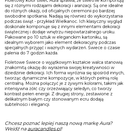
Fioletowy kolor świec Aura sprawia, że świetnie komponują
się z różnymi rodzajami dekoracji i aranżacji. Są one idealne
do różnych okazji, od oficjalnych ceremonii po bardziej
swobodne spotkania. Nadają się również do wykorzystania
podczas świąt - przykład Wielkanoc. Ich klasyczny wygląd
doskonale komponuje się z innymi elementami dekoracji
świątecznej i dodaje wnętrzu niepowtarzalnego uroku.
Pakowane po 10 sztuk w eleganckim kartoniku, są
idealnym wyborem jako element dekoracyjny podczas
specjalnych przyjęć i ważnych wydarzeń. Świece o czasie
palenia do 7 godzin każda.
Fioletowe Świece o wyjątkowym kształcie walca stanowią
znakomitą okazję do wyrażenia swojej kreatywności w
dziedzinie dekoracji. Ich forma wyróżnia się spośród innych,
tworząc dynamiczne kompozycje, w których pełnią rolę
centralną. Można połączyć je z żywymi kolorami, takimi jak
intensywna żółć czy orzeźwiający seledyn, co tworzy
kontrast pełen energii. Z drugiej strony, zestawione z
delikatnym białym czy stonowanym ecru dodają
subtelności i elegancji.
Chcesz poznać lepiej naszą nową markę Aura?
Wejdź na
auracandles.pl
!