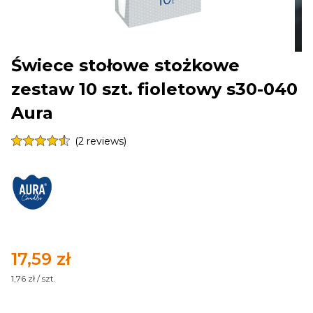
Świece stołowe stożkowe
zestaw 10 szt. fioletowy s30-040
Aura
(2 reviews)
Cena
17,59 zł
1,76 zł / szt.