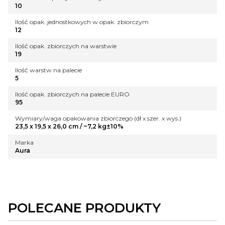
10
Ilość opak. jednostkowych w opak. zbiorczym
12
Ilość opak. zbiorczych na warstwie
19
Ilość warstw na palecie
5
Ilość opak. zbiorczych na palecie EURO
95
Wymiary/waga opakowania zbiorczego (dł x szer. x wys.)
23,5 x 19,5 x 26,0 cm / ~7,2 kg±10%
Marka
Aura
POLECANE PRODUKTY