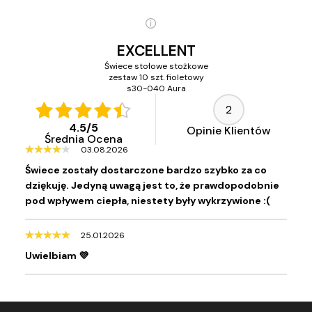
EXCELLENT
Świece stołowe stożkowe
zestaw 10 szt. fioletowy
s30-040 Aura
2
4.5
/
5
Opinie Klientów
Średnia Ocena
03.08.2026
Świece zostały dostarczone bardzo szybko za co
dziękuję. Jedyną uwagą jest to, że prawdopodobnie
pod wpływem ciepła, niestety były wykrzywione :(
25.01.2026
Uwielbiam 💜