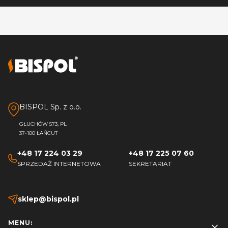
BISPOL Sp. z o.o.
GŁUCHÓW 573, PL
37-100 ŁAŃCUT
+48 17 224 03 29
+48 17 225 07 60
SPRZEDAŻ INTERNETOWA
SEKRETARIAT
sklep@bispol.pl
Linki w stopce
MENU: