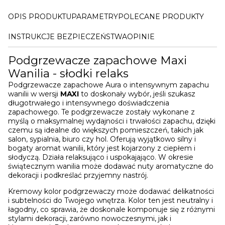
OPIS PRODUKTU
PARAMETRY
POLECANE PRODUKTY
INSTRUKCJE BEZPIECZEŃSTWA
OPINIE
Podgrzewacze zapachowe Maxi
Wanilia - słodki relaks
Podgrzewacze zapachowe Aura o intensywnym zapachu
wanilii w wersji
MAXI
to doskonały wybór, jeśli szukasz
długotrwałego i intensywnego doświadczenia
zapachowego. Te podgrzewacze zostały wykonane z
myślą o maksymalnej wydajności i trwałości zapachu, dzięki
czemu są idealne do większych pomieszczeń, takich jak
salon, sypialnia, biuro czy hol. Oferują wyjątkowo silny i
bogaty aromat wanilii, który jest kojarzony z ciepłem i
słodyczą. Działa relaksująco i uspokajająco. W okresie
świątecznym wanilia może dodawać nuty aromatyczne do
dekoracji i podkreślać przyjemny nastrój.
Kremowy kolor podgrzewaczy może dodawać delikatności
i subtelności do Twojego wnętrza. Kolor ten jest neutralny i
łagodny, co sprawia, że doskonale komponuje się z różnymi
stylami dekoracji, zarówno nowoczesnymi, jak i