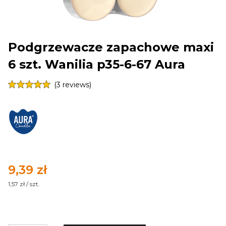
Podgrzewacze zapachowe maxi
6 szt. Wanilia p35-6-67 Aura
(3 reviews)
Cena
9,39 zł
1,57 zł / szt.