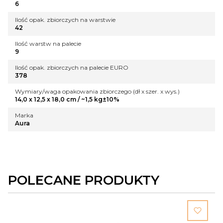
6
Ilość opak. zbiorczych na warstwie
42
Ilość warstw na palecie
9
Ilość opak. zbiorczych na palecie EURO
378
Wymiary/waga opakowania zbiorczego (dł x szer. x wys.)
14,0 x 12,5 x 18,0 cm / ~1,5 kg±10%
Marka
Aura
POLECANE PRODUKTY