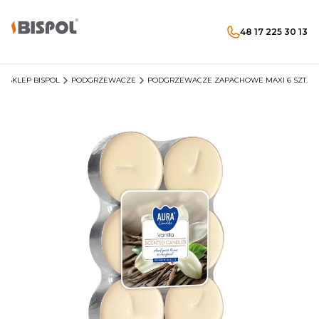
48 17 225 30 13
Produkty w koszyku: 
Otwórz wyszukiwarkę
Menu
Szukaj
koszyk
zaloguj się
SKLEP BISPOL
PODGRZEWACZE
PODGRZEWACZE ZAPACHOWE MAXI 6 SZT.