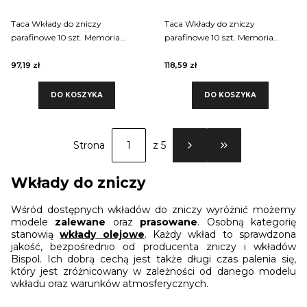
Taca Wkłady do zniczy
Taca Wkłady do zniczy
parafinowe 10 szt. Memoria
parafinowe 10 szt. Memoria
p500 80 godzin palenia
p600
97,19 zł
118,59 zł
DO KOSZYKA
DO KOSZYKA
Strona
z 5
PRZEJDŹ DO OSTATN
Wkłady do zniczy
Wśród dostępnych wkładów do zniczy wyróżnić możemy
modele
zalewane
oraz
prasowane
. Osobną kategorię
stanowią
wkłady olejowe
. Każdy wkład to sprawdzona
jakość, bezpośrednio od producenta zniczy i wkładów
Bispol. Ich dobrą cechą jest także długi czas palenia się,
który jest zróżnicowany w zależności od danego modelu
wkładu oraz warunków atmosferycznych.