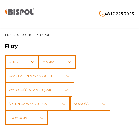
48 17 225 30 13
Produkty w koszyku: 
Otwórz wyszukiwarkę
Menu
Szukaj
koszyk
zaloguj się
PRZEJDŹ DO:
SKLEP BISPOL
Filtry
CENA
MARKA
CZAS PALENIA WKŁADU (H)
WYSOKOŚĆ WKŁADU (CM)
ŚREDNICA WKŁADU (CM)
NOWOŚĆ
PROMOCJA
Koniec filtrów