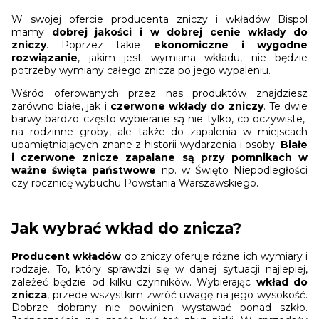
W swojej ofercie producenta zniczy i wkładów Bispol
mamy
dobrej jakości i w dobrej cenie wkłady do
zniczy
. Poprzez takie
ekonomiczne i wygodne
rozwiązanie
, jakim jest wymiana wkładu, nie będzie
potrzeby wymiany całego znicza po jego wypaleniu.
Wśród oferowanych przez nas produktów znajdziesz
zarówno białe, jak i
czerwone wkłady do zniczy
. Te dwie
barwy bardzo często wybierane są nie tylko, co oczywiste,
na rodzinne groby, ale także do zapalenia w miejscach
upamiętniających znane z historii wydarzenia i osoby.
Białe
i czerwone znicze zapalane są przy pomnikach w
ważne święta państwowe
np. w Święto Niepodległości
czy rocznicę wybuchu Powstania Warszawskiego.
Jak wybrać wkład do znicza?
Producent wkładów
do zniczy oferuje różne ich wymiary i
rodzaje. To, który sprawdzi się w danej sytuacji najlepiej,
zależeć będzie od kilku czynników. Wybierając
wkład do
znicza
, przede wszystkim zwróć uwagę na jego wysokość.
Dobrze dobrany nie powinien wystawać ponad szkło.