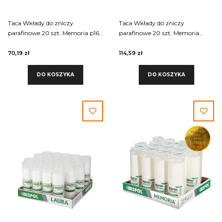
Taca Wkłady do zniczy
Taca Wkłady do zniczy
parafinowe 20 szt. Memoria p165
parafinowe 20 szt. Memoria
czas palenia około 2 dni, wkłady
p300, czas palenia około 3 dni
bezzapachowe
70,19 zł
114,59 zł
DO KOSZYKA
DO KOSZYKA