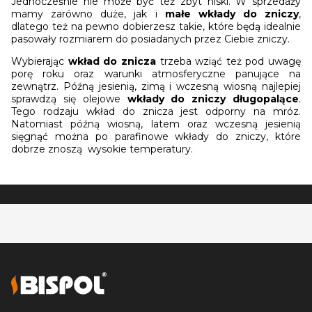
Jednocześnie nie może być też zbyt niski. W sprzedaży
mamy zarówno duże, jak i
małe wkłady do zniczy
,
dlatego też na pewno dobierzesz takie, które będą idealnie
pasowały rozmiarem do posiadanych przez Ciebie zniczy.
Wybierając
wkład do znicza
trzeba wziąć też pod uwagę
porę roku oraz warunki atmosferyczne panujące na
zewnątrz. Późną jesienią, zimą i wczesną wiosną najlepiej
sprawdzą się olejowe
wkłady do zniczy długopalące
.
Tego rodzaju wkład do znicza jest odporny na mróz.
Natomiast późną wiosną, latem oraz wczesną jesienią
sięgnąć można po parafinowe wkłady do zniczy, które
dobrze znoszą wysokie temperatury.