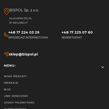
BISPOL Sp. z o.o.
GŁUCHÓW 573, PL
37-100 ŁAŃCUT
+48 17 224 03 29
+48 17 225 07 60
SPRZEDAŻ INTERNETOWA
SEKRETARIAT
sklep@bispol.pl
Linki w stopce
MENU:
NOWE PRODUKTY
PROMOCJE
BLOG
LINIE ZAPACHOWE
ZASADY PALENIA ŚWIEC