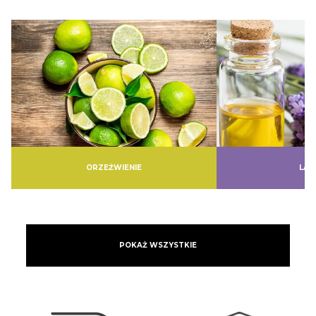
ORZEŹWIENIE
LA
POKAŻ WSZYSTKIE