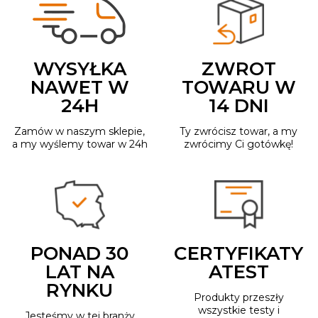
WYSYŁKA
ZWROT
NAWET W
TOWARU W
24H
14 DNI
Zamów w naszym sklepie,
Ty zwrócisz towar, a my
a my wyślemy towar w 24h
zwrócimy Ci gotówkę!
PONAD 30
CERTYFIKATY
LAT NA
ATEST
RYNKU
Produkty przeszły
wszystkie testy i
Jesteśmy w tej branży