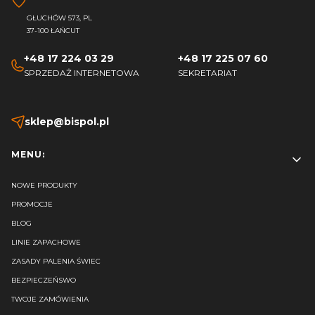
GŁUCHÓW 573, PL
37-100 ŁAŃCUT
+48 17 224 03 29
+48 17 225 07 60
SPRZEDAŻ INTERNETOWA
SEKRETARIAT
sklep@bispol.pl
Linki w stopce
MENU:
NOWE PRODUKTY
PROMOCJE
BLOG
LINIE ZAPACHOWE
ZASADY PALENIA ŚWIEC
BEZPIECZEŃSWO
TWOJE ZAMÓWIENIA