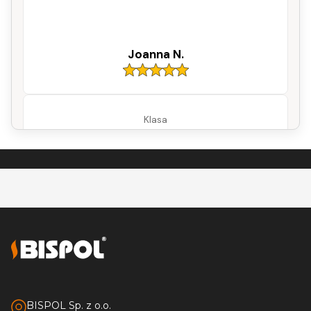
Joanna N.
Klasa
adam s.
BISPOL Sp. z o.o.