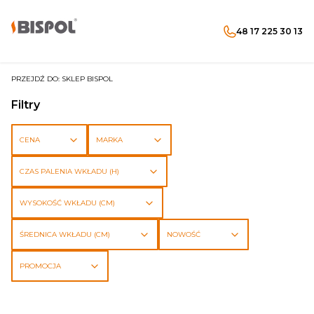
48 17 225 30 13
Produkty w koszyku: 
Otwórz wyszukiwarkę
Menu
Szukaj
koszyk
zaloguj się
PRZEJDŹ DO:
SKLEP BISPOL
Filtry
CENA
MARKA
CZAS PALENIA WKŁADU (H)
WYSOKOŚĆ WKŁADU (CM)
ŚREDNICA WKŁADU (CM)
NOWOŚĆ
PROMOCJA
Koniec filtrów