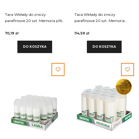
Taca Wkłady do zniczy
Taca Wkłady do zniczy
parafinowe 20 szt. Memoria p165
parafinowe 20 szt. Memoria
czas palenia około 2 dni, wkłady
p300, czas palenia około 3 dni
bezzapachowe
70,19 zł
114,59 zł
DO KOSZYKA
DO KOSZYKA