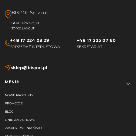
BISPOL Sp. z o.o.
GŁUCHÓW 573, PL
37-100 ŁAŃCUT
+48 17 224 03 29
+48 17 225 07 60
SPRZEDAŻ INTERNETOWA
SEKRETARIAT
sklep@bispol.pl
Linki w stopce
MENU:
NOWE PRODUKTY
PROMOCJE
BLOG
LINIE ZAPACHOWE
ZASADY PALENIA ŚWIEC