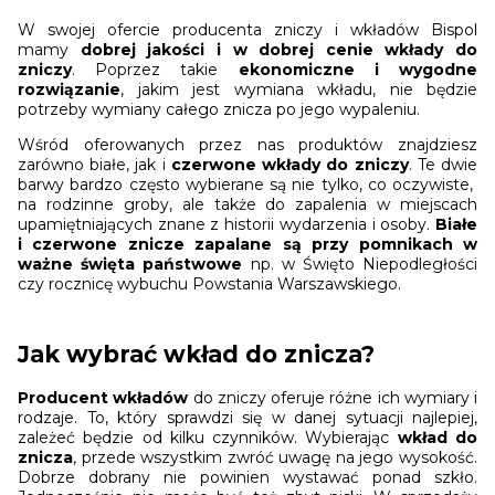
W swojej ofercie producenta zniczy i wkładów Bispol
mamy
dobrej jakości i w dobrej cenie wkłady do
zniczy
. Poprzez takie
ekonomiczne i wygodne
rozwiązanie
, jakim jest wymiana wkładu, nie będzie
potrzeby wymiany całego znicza po jego wypaleniu.
Wśród oferowanych przez nas produktów znajdziesz
zarówno białe, jak i
czerwone wkłady do zniczy
. Te dwie
barwy bardzo często wybierane są nie tylko, co oczywiste,
na rodzinne groby, ale także do zapalenia w miejscach
upamiętniających znane z historii wydarzenia i osoby.
Białe
i czerwone znicze zapalane są przy pomnikach w
ważne święta państwowe
np. w Święto Niepodległości
czy rocznicę wybuchu Powstania Warszawskiego.
Jak wybrać wkład do znicza?
Producent wkładów
do zniczy oferuje różne ich wymiary i
rodzaje. To, który sprawdzi się w danej sytuacji najlepiej,
zależeć będzie od kilku czynników. Wybierając
wkład do
znicza
, przede wszystkim zwróć uwagę na jego wysokość.
Dobrze dobrany nie powinien wystawać ponad szkło.