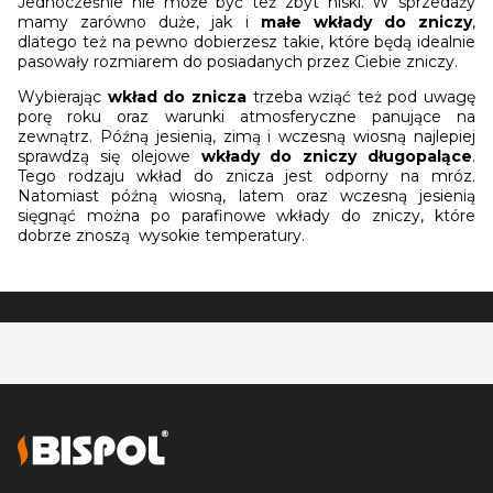
Jednocześnie nie może być też zbyt niski. W sprzedaży
mamy zarówno duże, jak i
małe wkłady do zniczy
,
dlatego też na pewno dobierzesz takie, które będą idealnie
pasowały rozmiarem do posiadanych przez Ciebie zniczy.
Wybierając
wkład do znicza
trzeba wziąć też pod uwagę
porę roku oraz warunki atmosferyczne panujące na
zewnątrz. Późną jesienią, zimą i wczesną wiosną najlepiej
sprawdzą się olejowe
wkłady do zniczy długopalące
.
Tego rodzaju wkład do znicza jest odporny na mróz.
Natomiast późną wiosną, latem oraz wczesną jesienią
sięgnąć można po parafinowe wkłady do zniczy, które
dobrze znoszą wysokie temperatury.