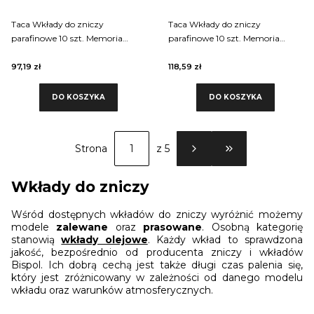
Taca Wkłady do zniczy
Taca Wkłady do zniczy
parafinowe 10 szt. Memoria
parafinowe 10 szt. Memoria
p500 80 godzin palenia
p600
97,19 zł
118,59 zł
DO KOSZYKA
DO KOSZYKA
Strona
z 5
PRZEJDŹ DO OSTATN
Wkłady do zniczy
Wśród dostępnych wkładów do zniczy wyróżnić możemy
modele
zalewane
oraz
prasowane
. Osobną kategorię
stanowią
wkłady olejowe
. Każdy wkład to sprawdzona
jakość, bezpośrednio od producenta zniczy i wkładów
Bispol. Ich dobrą cechą jest także długi czas palenia się,
który jest zróżnicowany w zależności od danego modelu
wkładu oraz warunków atmosferycznych.