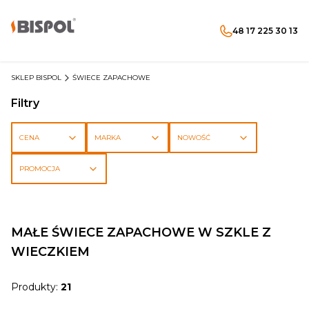
48 17 225 30 13
Produkty w koszyku: 
Otwórz wyszukiwarkę
Menu
Szukaj
koszyk
zaloguj się
SKLEP BISPOL
ŚWIECE ZAPACHOWE
Filtry
CENA
MARKA
NOWOŚĆ
PROMOCJA
Koniec filtrów
MAŁE ŚWIECE ZAPACHOWE W SZKLE Z
WIECZKIEM
Produkty:
21