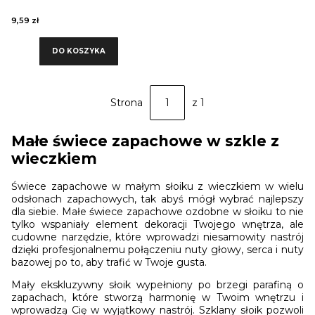
9,59 zł
DO KOSZYKA
Strona
z 1
Małe świece zapachowe w szkle z
wieczkiem
Świece zapachowe w małym słoiku z wieczkiem w wielu
odsłonach zapachowych, tak abyś mógł wybrać najlepszy
dla siebie. Małe świece zapachowe ozdobne w słoiku to nie
tylko wspaniały element dekoracji Twojego wnętrza, ale
cudowne narzędzie, które wprowadzi niesamowity nastrój
dzięki profesjonalnemu połączeniu nuty głowy, serca i nuty
bazowej po to, aby trafić w Twoje gusta.
Mały ekskluzywny słoik wypełniony po brzegi parafiną o
zapachach, które stworzą harmonię w Twoim wnętrzu i
wprowadzą Cię w wyjątkowy nastrój. Szklany słoik pozwoli