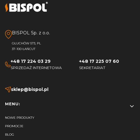
BISPOL Sp. z o.o.
GŁUCHÓW 573, PL
37-100 ŁAŃCUT
+48 17 224 03 29
+48 17 225 07 60
SPRZEDAŻ INTERNETOWA
SEKRETARIAT
sklep@bispol.pl
Linki w stopce
MENU:
NOWE PRODUKTY
PROMOCJE
BLOG