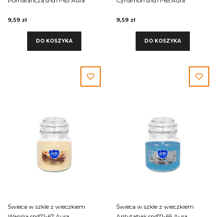
Pomarańcza snd71-63 Aura
Cynamon snd71-65 Aura
9,59 zł
9,59 zł
DO KOSZYKA
DO KOSZYKA
Świeca w szkle z wieczkiem
Świeca w szkle z wieczkiem
Wanilia snd71-67 Aura
Antytabak snd71-69 Aura