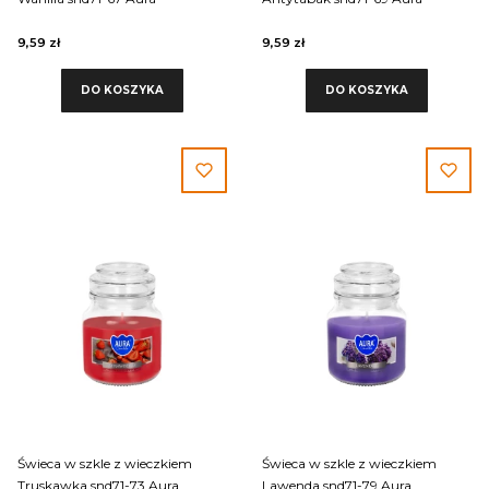
9,59 zł
9,59 zł
DO KOSZYKA
DO KOSZYKA
Świeca w szkle z wieczkiem
Świeca w szkle z wieczkiem
Truskawka snd71-73 Aura
Lawenda snd71-79 Aura